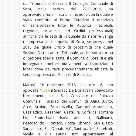
del Tribunale di Cassino. Il Consiglio Comunale di
Sora, nella seduta del 27.11.2018, ha
approvato all’unanimità una mozione con la quale è
stato conferito al Primo Cittadino il mandato
di sensibilizzare tutte le Autorità (nazionali,
regionali, provinciali ed Ordini professionali)
affinché tra le sedi di Tribunale da riaprire venga
ricompresa anche quella di Sora, soppressa nel
2013 sia quale Ufficio di prossimità che quale
Sezione Distaccata di Tribunale, anche sotto forma
di Sezione specializzata. Il Comune di Sora si è già
impegnato a mettere nuovamente a disposizione i
locali dove risultava precedentemente ubicata la
sede soppressa del Palazzo di Giustizia.
Martedì 18 dicembre 2018, alle ore 18, con
apposita
NOTA
il Sindaco De Donatis ha convocato
formalmente, nella Sala Consiliare del Palazzo
Comunale, i sindaci dei Comuni di Atina, Alvito,
Arce, Arpino, Broccostella, Campoli Appennino,
Casalattico, Casalvieri, Castelliri, Colfelice, Fontana
Liri, Fontechiari, Isola del Liri, Gallinaro,
Pescosolido, Picinisco, Posta Fibreno, San Biagio
Saracinisco, San Donato V.C., Santopadre, Settefrati,
Vicalvi e Villa Latina, tutti appartenenti al