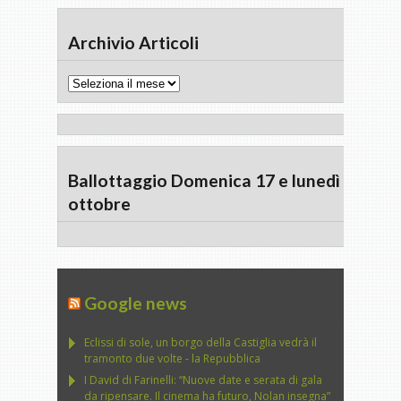
Archivio Articoli
Archivio
Articoli
Ballottaggio Domenica 17 e lunedì 18
ottobre
Google news
Eclissi di sole, un borgo della Castiglia vedrà il
tramonto due volte - la Repubblica
I David di Farinelli: “Nuove date e serata di gala
da ripensare. Il cinema ha futuro, Nolan insegna”