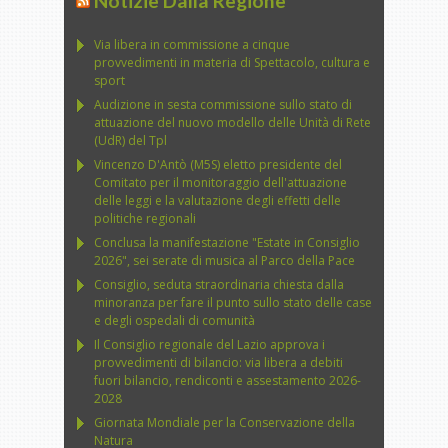
Notizie Dalla Regione
Via libera in commissione a cinque
provvedimenti in materia di Spettacolo, cultura e
sport
Audizione in sesta commissione sullo stato di
attuazione del nuovo modello delle Unità di Rete
(UdR) del Tpl
Vincenzo D'Antò (M5S) eletto presidente del
Comitato per il monitoraggio dell'attuazione
delle leggi e la valutazione degli effetti delle
politiche regionali
Conclusa la manifestazione "Estate in Consiglio
2026", sei serate di musica al Parco della Pace
Consiglio, seduta straordinaria chiesta dalla
minoranza per fare il punto sullo stato delle case
e degli ospedali di comunità
Il Consiglio regionale del Lazio approva i
provvedimenti di bilancio: via libera a debiti
fuori bilancio, rendiconti e assestamento 2026-
2028
Giornata Mondiale per la Conservazione della
Natura