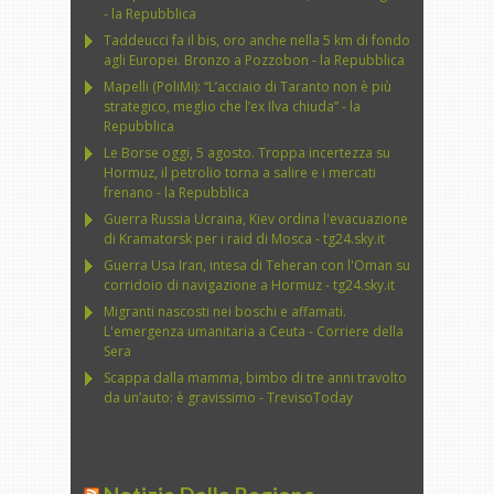
- la Repubblica
Taddeucci fa il bis, oro anche nella 5 km di fondo
agli Europei. Bronzo a Pozzobon - la Repubblica
Mapelli (PoliMi): “L’acciaio di Taranto non è più
strategico, meglio che l’ex Ilva chiuda” - la
Repubblica
Le Borse oggi, 5 agosto. Troppa incertezza su
Hormuz, il petrolio torna a salire e i mercati
frenano - la Repubblica
Guerra Russia Ucraina, Kiev ordina l'evacuazione
di Kramatorsk per i raid di Mosca - tg24.sky.it
Guerra Usa Iran, intesa di Teheran con l'Oman su
corridoio di navigazione a Hormuz - tg24.sky.it
Migranti nascosti nei boschi e affamati.
L'emergenza umanitaria a Ceuta - Corriere della
Sera
Scappa dalla mamma, bimbo di tre anni travolto
da un’auto: è gravissimo - TrevisoToday