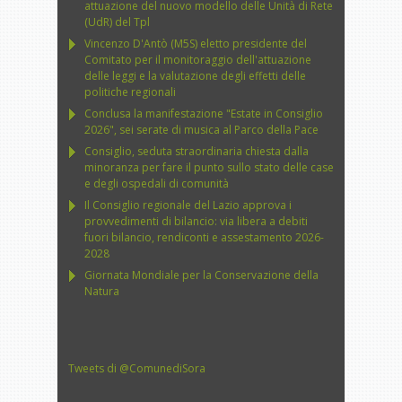
attuazione del nuovo modello delle Unità di Rete
(UdR) del Tpl
Vincenzo D'Antò (M5S) eletto presidente del
Comitato per il monitoraggio dell'attuazione
delle leggi e la valutazione degli effetti delle
politiche regionali
Conclusa la manifestazione "Estate in Consiglio
2026", sei serate di musica al Parco della Pace
Consiglio, seduta straordinaria chiesta dalla
minoranza per fare il punto sullo stato delle case
e degli ospedali di comunità
Il Consiglio regionale del Lazio approva i
provvedimenti di bilancio: via libera a debiti
fuori bilancio, rendiconti e assestamento 2026-
2028
Giornata Mondiale per la Conservazione della
Natura
Tweets di @ComunediSora