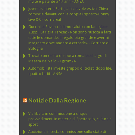
multe e patente a 17 anni - ANSA
Juventus-Inter a Perth, amichevole estiva: Chivu
comincia davanti con la coppia Esposito-Bonny
Live 0-0 - corriere.it
Guccini, a Pavana l'ultimo saluto con famiglia e
Zuppi. La figlia Teresa: «Non sono riuscita a farti
tutte le domande. Il regalo più grande è avermi
insegnato dove andare a cercarle» - Corriere di
Bologna
Trovato un relitto di epoca romana al largo di
Mazara del Vallo - Tgcom24
Automobilista investe gruppo di ciclisti dopo lite,
quattro feriti - ANSA
Notizie Dalla Regione
Via libera in commissione a cinque
provvedimenti in materia di Spettacolo, cultura e
sport
Audizione in sesta commissione sullo stato di