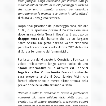
dalle famiglie. Colgo l’occasione per invitare tutti gli
automobilisti al rispetto di questi parcheggi di cortesia
che sono uno strumento prezioso per agevolare
concretamente le mamme e le donne in dolce attesa
”
dichiara la Consigliera Petricca.
Dopo l’inaugurazione del parcheggio rosa, alle ore
10.00, ci si sposterà presso il Palazzo Comunale
dove, in vista della “Sora in Rosa”, sarà esposto un
drappo rosso
dal balcone che dà sul largario
Santo Spirito. Un gesto dall’alto valore simbolico
per ribadire ancora una volta il forte “NO” della città
di Sora al fenomeno del femminicidio.
Per la serata del 6 agosto la Consigliera Petricca ha
voluto l’allestimento lungo Corso Volsci di uno
stand informativo sulle attività ed i servizi
legati alle Pari Opportunità
. Presso il punto-info
sarà presente anche il Dott. Sandro Vicini che
fornirà informazioni in merito all’importanza della
prevenzione nella lotta ai tumori al seno.
“
Rivolgo a tutta la cittadinanza l’invito a partecipare
numerosi alla sesta edizione della Notte rosa: un
evento ricco di cultura, spettacolo, prevenzione e sport
che coinvolge in maniera corale istituzioni, associazioni