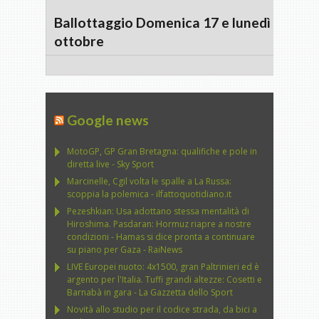
Ballottaggio Domenica 17 e lunedì 18
ottobre
Google news
MotoGP, GP Gran Bretagna: qualifiche e pole in
diretta live - Sky Sport
Marcinelle, Cgil volta le spalle a La Russa:
scoppia la polemica - ilfattoquotidiano.it
Pezeshkian: Usa adottano stessa mentalità di
Hiroshima. Pasdaran: Hormuz riapre a nostre
condizioni - Hamas si dice pronta a continuare
su piano per Gaza - RaiNews
LIVE Europei nuoto: 4x1500, gran Paltrinieri ed è
argento per l'Italia. Tuffi grandi altezze: Cosetti e
Barnabà in gara - La Gazzetta dello Sport
Novità allo studio per il codice strada, da bici a