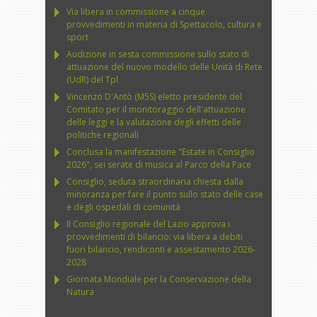
Via libera in commissione a cinque
provvedimenti in materia di Spettacolo, cultura e
sport
Audizione in sesta commissione sullo stato di
attuazione del nuovo modello delle Unità di Rete
(UdR) del Tpl
Vincenzo D'Antò (M5S) eletto presidente del
Comitato per il monitoraggio dell'attuazione
delle leggi e la valutazione degli effetti delle
politiche regionali
Conclusa la manifestazione "Estate in Consiglio
2026", sei serate di musica al Parco della Pace
Consiglio, seduta straordinaria chiesta dalla
minoranza per fare il punto sullo stato delle case
e degli ospedali di comunità
Il Consiglio regionale del Lazio approva i
provvedimenti di bilancio: via libera a debiti
fuori bilancio, rendiconti e assestamento 2026-
2028
Giornata Mondiale per la Conservazione della
Natura