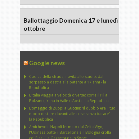
Ballottaggio Domenica 17 e lunedì 18
ottobre
Google news
Codice della strada, novità allo studio: dal
sorpasso a destra alla patente a 17 anni - la
Repubblica
L’Italia viaggia a velocità diverse: corre il Pil a
Bolzano, frena in Valle d’Aosta - la Repubblica
L’omaggio di Zuppi a Guccini: “Il dubbio era il tuo
modo di stare davanti alle cose senza barare” -
la Repubblica
Amichevoli: Napoli fermato dal Celta Vigo,
l'Udinese batte il Barcellona e il Bologna crolla
col Pisa - La Gazzetta dello Sport