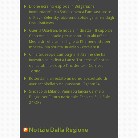
Drone ucraino esplode in Bulgaria: "è
involontario". Ma Sofia convoca l'ambasciatore
di Kiev - Zelensky: abbiamo solide garanzie dagli
Usa - RaiNews
Guerra Usa-Iran, le notizie in diretta | Il capo del
Centcom in Israele per incontri con alti ufficiali.
Media di Teheran: «Il figlio di Khamenei sta per
morire». Ma spunta un video - corriere.it
Chi è Giuseppe Campagna, il 73enne che ha
investito sei ciclisti a Lanzo Torinese: «È corso
dai carabinieri dopo l'incidente» - Corriere
Torino
Rotterdam, arrestato un uomo sospettato di
aver accoltellato dei passanti - Tgcom24
Sindaco di Milano, Vannacci lancia Carmelo
Burgio per Futuro nazionale. Ecco chi è - Il Sole
24 ORE
Notizie Dalla Regione