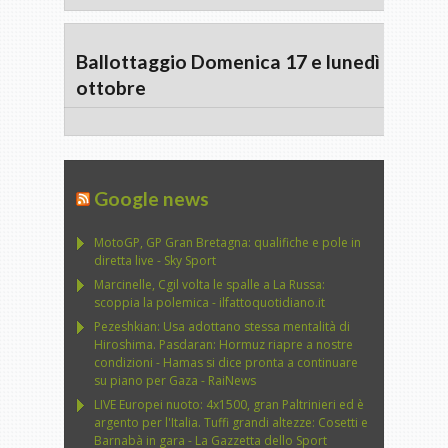
Ballottaggio Domenica 17 e lunedì 18
ottobre
Google news
MotoGP, GP Gran Bretagna: qualifiche e pole in
diretta live - Sky Sport
Marcinelle, Cgil volta le spalle a La Russa:
scoppia la polemica - ilfattoquotidiano.it
Pezeshkian: Usa adottano stessa mentalità di
Hiroshima. Pasdaran: Hormuz riapre a nostre
condizioni - Hamas si dice pronta a continuare
su piano per Gaza - RaiNews
LIVE Europei nuoto: 4x1500, gran Paltrinieri ed è
argento per l'Italia. Tuffi grandi altezze: Cosetti e
Barnabà in gara - La Gazzetta dello Sport