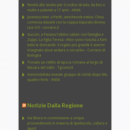
Novità allo studio per il codice strada, da bici a
multe e patente a 17 anni - ANSA
Juventus-Inter a Perth, amichevole estiva: Chivu
comincia davanti con la coppia Esposito-Bonny
Live 0-0 - corriere.it
Guccini, a Pavana l'ultimo saluto con famiglia e
Zuppi. La figlia Teresa: «Non sono riuscita a farti
tutte le domande. Il regalo più grande è avermi
insegnato dove andare a cercarle» - Corriere di
Bologna
Trovato un relitto di epoca romana al largo di
Mazara del Vallo - Tgcom24
Automobilista investe gruppo di ciclisti dopo lite,
quattro feriti - ANSA
Notizie Dalla Regione
Via libera in commissione a cinque
provvedimenti in materia di Spettacolo, cultura e
sport