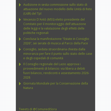
Audizione in sesta commissione sullo stato di
attuazione del nuovo modello delle Unità di Rete
(UdR) del Tpl
Vincenzo D'Antò (M5S) eletto presidente del
Comitato per il monitoraggio dell'attuazione
delle leggi e la valutazione degli effetti delle
politiche regionali
Conclusa la manifestazione "Estate in Consiglio
2026", sei serate di musica al Parco della Pace
Consiglio, seduta straordinaria chiesta dalla
minoranza per fare il punto sullo stato delle case
e degli ospedali di comunità
Il Consiglio regionale del Lazio approva i
provvedimenti di bilancio: via libera a debiti
fuori bilancio, rendiconti e assestamento 2026-
2028
Giornata Mondiale per la Conservazione della
Natura
Tweets di @ComunediSora