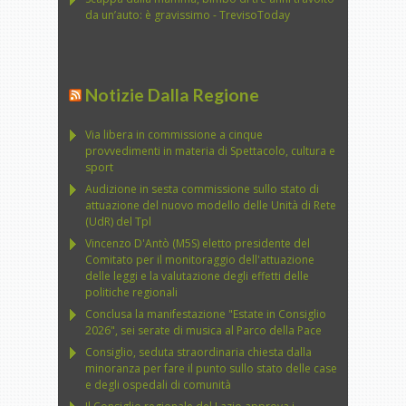
da un’auto: è gravissimo - TrevisoToday
Notizie Dalla Regione
Via libera in commissione a cinque
provvedimenti in materia di Spettacolo, cultura e
sport
Audizione in sesta commissione sullo stato di
attuazione del nuovo modello delle Unità di Rete
(UdR) del Tpl
Vincenzo D'Antò (M5S) eletto presidente del
Comitato per il monitoraggio dell'attuazione
delle leggi e la valutazione degli effetti delle
politiche regionali
Conclusa la manifestazione "Estate in Consiglio
2026", sei serate di musica al Parco della Pace
Consiglio, seduta straordinaria chiesta dalla
minoranza per fare il punto sullo stato delle case
e degli ospedali di comunità