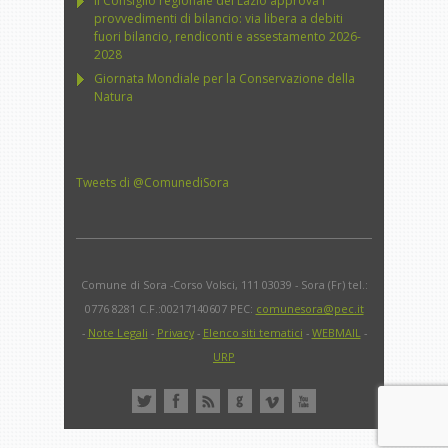
Il Consiglio regionale del Lazio approva i
provvedimenti di bilancio: via libera a debiti
fuori bilancio, rendiconti e assestamento 2026-
2028
Giornata Mondiale per la Conservazione della
Natura
Tweets di @ComunediSora
Comune di Sora -Corso Volsci, 111 03039 - Sora (Fr) tel.:
0776 8281 C.F.:00217140607 PEC:
comunesora@pec.it
-
Note Legali
-
Privacy
-
Elenco siti tematici
-
WEBMAIL
-
URP