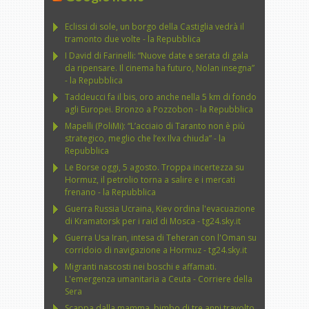
Eclissi di sole, un borgo della Castiglia vedrà il
tramonto due volte - la Repubblica
I David di Farinelli: “Nuove date e serata di gala
da ripensare. Il cinema ha futuro, Nolan insegna”
- la Repubblica
Taddeucci fa il bis, oro anche nella 5 km di fondo
agli Europei. Bronzo a Pozzobon - la Repubblica
Mapelli (PoliMi): “L’acciaio di Taranto non è più
strategico, meglio che l’ex Ilva chiuda” - la
Repubblica
Le Borse oggi, 5 agosto. Troppa incertezza su
Hormuz, il petrolio torna a salire e i mercati
frenano - la Repubblica
Guerra Russia Ucraina, Kiev ordina l'evacuazione
di Kramatorsk per i raid di Mosca - tg24.sky.it
Guerra Usa Iran, intesa di Teheran con l'Oman su
corridoio di navigazione a Hormuz - tg24.sky.it
Migranti nascosti nei boschi e affamati.
L'emergenza umanitaria a Ceuta - Corriere della
Sera
Scappa dalla mamma, bimbo di tre anni travolto