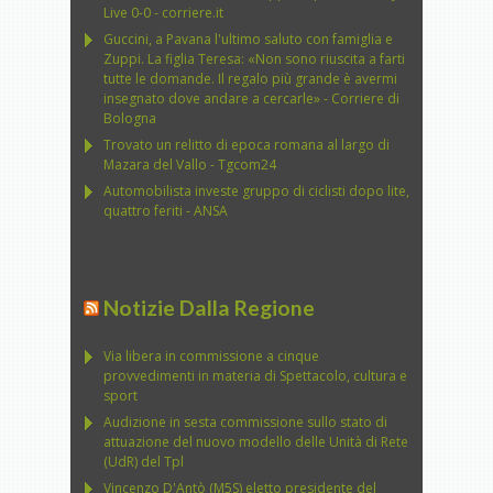
Live 0-0 - corriere.it
Guccini, a Pavana l'ultimo saluto con famiglia e
Zuppi. La figlia Teresa: «Non sono riuscita a farti
tutte le domande. Il regalo più grande è avermi
insegnato dove andare a cercarle» - Corriere di
Bologna
Trovato un relitto di epoca romana al largo di
Mazara del Vallo - Tgcom24
Automobilista investe gruppo di ciclisti dopo lite,
quattro feriti - ANSA
Notizie Dalla Regione
Via libera in commissione a cinque
provvedimenti in materia di Spettacolo, cultura e
sport
Audizione in sesta commissione sullo stato di
attuazione del nuovo modello delle Unità di Rete
(UdR) del Tpl
Vincenzo D'Antò (M5S) eletto presidente del