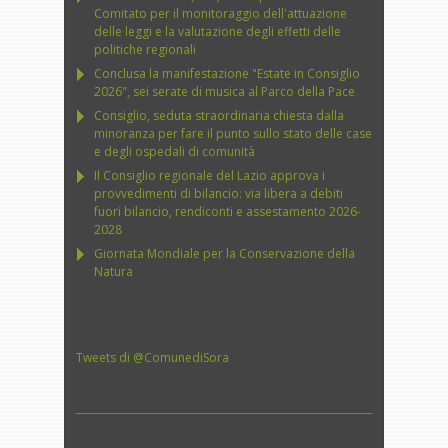
Comitato per il monitoraggio dell'attuazione
delle leggi e la valutazione degli effetti delle
politiche regionali
Conclusa la manifestazione "Estate in Consiglio
2026", sei serate di musica al Parco della Pace
Consiglio, seduta straordinaria chiesta dalla
minoranza per fare il punto sullo stato delle case
e degli ospedali di comunità
Il Consiglio regionale del Lazio approva i
provvedimenti di bilancio: via libera a debiti
fuori bilancio, rendiconti e assestamento 2026-
2028
Giornata Mondiale per la Conservazione della
Natura
Tweets di @ComunediSora