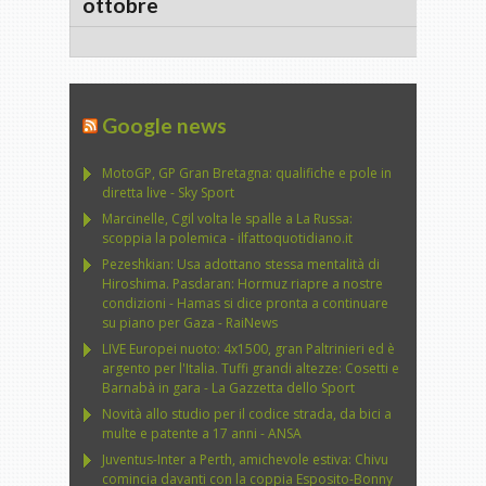
ottobre
Google news
MotoGP, GP Gran Bretagna: qualifiche e pole in
diretta live - Sky Sport
Marcinelle, Cgil volta le spalle a La Russa:
scoppia la polemica - ilfattoquotidiano.it
Pezeshkian: Usa adottano stessa mentalità di
Hiroshima. Pasdaran: Hormuz riapre a nostre
condizioni - Hamas si dice pronta a continuare
su piano per Gaza - RaiNews
LIVE Europei nuoto: 4x1500, gran Paltrinieri ed è
argento per l'Italia. Tuffi grandi altezze: Cosetti e
Barnabà in gara - La Gazzetta dello Sport
Novità allo studio per il codice strada, da bici a
multe e patente a 17 anni - ANSA
Juventus-Inter a Perth, amichevole estiva: Chivu
comincia davanti con la coppia Esposito-Bonny