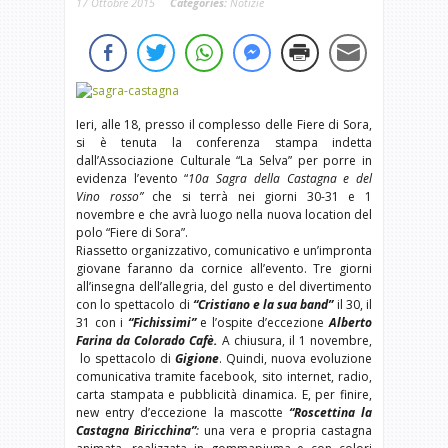
17 Ottobre 2015
Categories:
Notizie
Ieri, alle 18, presso il complesso delle Fiere di Sora,
si è tenuta la conferenza stampa indetta
dall’Associazione Culturale “La Selva” per porre in
evidenza l’evento “
10a
Sagra della Castagna e del
Vino rosso”
che si terrà nei giorni 30-31 e 1
novembre e che avrà luogo nella nuova location del
polo “Fiere di Sora”.
Riassetto organizzativo, comunicativo e un’impronta
giovane faranno da cornice all’evento. Tre giorni
all’insegna dell’allegria, del gusto e del divertimento
con lo spettacolo di
“Cristiano e la sua band”
il 30, il
31 con i
“Fichissimi”
e l’ospite d’eccezione
Alberto
Farina da Colorado Cafè.
A chiusura, il 1 novembre,
lo spettacolo di
Gigione
. Quindi, nuova evoluzione
comunicativa tramite facebook, sito internet, radio,
carta stampata e pubblicità dinamica. E, per finire,
new entry d’eccezione la mascotte
“Roscettina la
Castagna Biricchina”
:
una vera e propria castagna