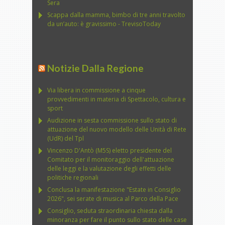
Sera
Scappa dalla mamma, bimbo di tre anni travolto
da un’auto: è gravissimo - TrevisoToday
Notizie Dalla Regione
Via libera in commissione a cinque
provvedimenti in materia di Spettacolo, cultura e
sport
Audizione in sesta commissione sullo stato di
attuazione del nuovo modello delle Unità di Rete
(UdR) del Tpl
Vincenzo D'Antò (M5S) eletto presidente del
Comitato per il monitoraggio dell'attuazione
delle leggi e la valutazione degli effetti delle
politiche regionali
Conclusa la manifestazione "Estate in Consiglio
2026", sei serate di musica al Parco della Pace
Consiglio, seduta straordinaria chiesta dalla
minoranza per fare il punto sullo stato delle case