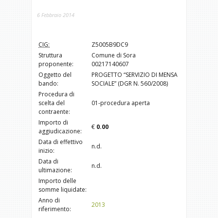
6 Febbraio 2014
CIG:
Z5005B9DC9
Struttura
Comune di Sora
proponente:
00217140607
Oggetto del
PROGETTO “SERVIZIO DI MENSA
bando:
SOCIALE” (DGR N. 560/2008)
Procedura di
scelta del
01-procedura aperta
contraente:
Importo di
€
0.00
aggiudicazione:
Data di effettivo
n.d.
inizio:
Data di
n.d.
ultimazione:
Importo delle
somme liquidate:
Anno di
2013
riferimento: