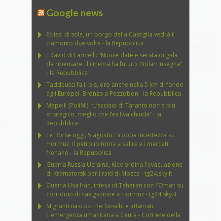
Google news
Eclissi di sole, un borgo della Castiglia vedrà il
tramonto due volte - la Repubblica
I David di Farinelli: “Nuove date e serata di gala
da ripensare. Il cinema ha futuro, Nolan insegna”
- la Repubblica
Taddeucci fa il bis, oro anche nella 5 km di fondo
agli Europei. Bronzo a Pozzobon - la Repubblica
Mapelli (PoliMi): “L’acciaio di Taranto non è più
strategico, meglio che l’ex Ilva chiuda” - la
Repubblica
Le Borse oggi, 5 agosto. Troppa incertezza su
Hormuz, il petrolio torna a salire e i mercati
frenano - la Repubblica
Guerra Russia Ucraina, Kiev ordina l'evacuazione
di Kramatorsk per i raid di Mosca - tg24.sky.it
Guerra Usa Iran, intesa di Teheran con l'Oman su
corridoio di navigazione a Hormuz - tg24.sky.it
Migranti nascosti nei boschi e affamati.
L'emergenza umanitaria a Ceuta - Corriere della